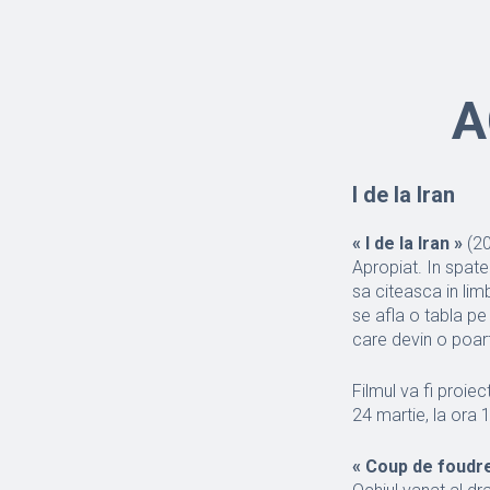
A
I de la Iran
« I de la Iran »
(20
Apropiat. In spatel
sa citeasca in lim
se afla o tabla pe 
care devin o poarta
Filmul va fi proiec
24 martie, la ora 
« Coup de foudr