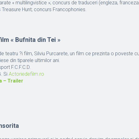
parate « multilingvistice »; concurs de traduceri (engleza, francez
s Treasure Hunt; concurs Francophonies.
film « Bufnita din Tei »
de teatru ?i film, Silviu Purcarete, un film ce prezinta o poveste cu 
ese din tiparele ultimilor ani.
sport F.C.F.C.D.
B. Si
Actoriedefilm.ro
a – Trailer
nsorita