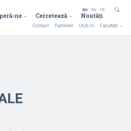
RO
EN
FR
peră-ne
Cercetează
Noutăți
Contact
Parteneri
Utcb.ro
Facultăți
ALE