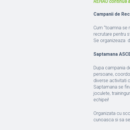
REHAU continua 
Campanii de Rec
Cum “toamna se nu
recrutare pentru s
Se organizeaza do
Saptamana ASCB-
Dupa campania de 
persoane, coordon
diverse activitati
Saptamana se fina
joculete, training
echipei!
Organizata cu scop
cunoasca si sa se