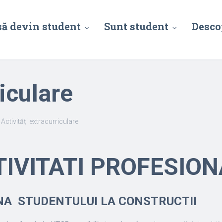
să devin student
Sunt student
Desco
riculare
\
Activități extracurriculare
TIVITATI PROFESION
A STUDENTULUI LA CONSTRUCTII