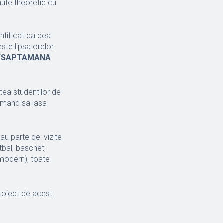
nute theoretic cu
ntificat ca cea
este lipsa orelor
“
SAPTAMANA
tea studentilor de
urmand sa iasa
 au parte de: vizite
tbal, baschet,
(modern), toate
roiect de acest