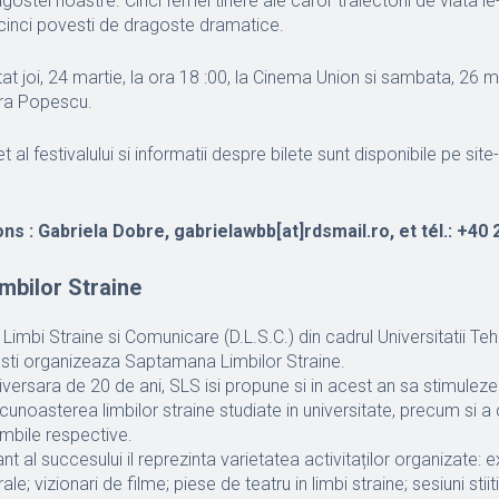
gostei noastre. Cinci femei tinere ale caror traiectorii de viata le
cinci povesti de dragoste dramatice.
tat joi, 24 martie, la ora 18 :00, la Cinema Union si sambata, 26 m
ira Popescu.
l festivalului si informatii despre bilete sunt disponibile pe site-
ns : Gabriela Dobre, gabrielawbb[at]rdsmail.ro, et tél.: +40 
mbilor Straine
imbi Straine si Comunicare (D.L.S.C.) din cadrul Universitatii Te
esti organizeaza Saptamana Limbilor Straine.
niversara de 20 de ani, SLS isi propune si in acest an sa stimuleze
cunoasterea limbilor straine studiate in universitate, precum si a cul
mbile respective.
 al succesului il reprezinta varietatea activitaților organizate: e
rale; vizionari de filme; piese de teatru in limbi straine; sesiuni sti