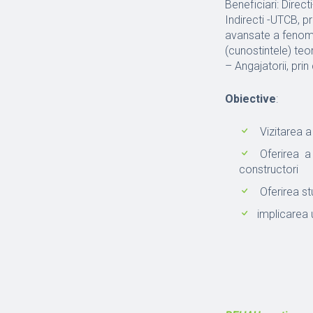
Beneficiari: Direct
Indirecti -UTCB, p
avansate a fenomen
(cunostintele) teor
– Angajatorii, prin
Obiective
:
Vizitarea a 
Oferirea a 
constructori
Oferirea st
implicarea u