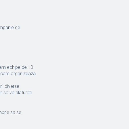
ampanie de
rmam echipe de 10
 care organizeaza
i, diverse
m sa va alaturati
mbrie sa se