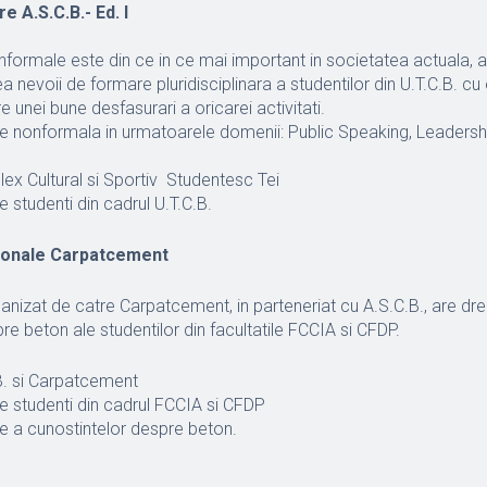
 A.S.C.B.- Ed. I
nformale este din ce in ce mai important in societatea actuala, 
a nevoii de formare pluridisciplinara a studentilor din U.T.C.B. cu
e unei bune desfasurari a oricarei activitati.
ie nonformala in urmatoarele domenii: Public Speaking, Leadershi
ex Cultural si Sportiv Studentesc Tei
e studenti din cadrul U.T.C.B.
ionale Carpatcement
anizat de catre Carpatcement, in parteneriat cu A.S.C.B., are dr
re beton ale studentilor din facultatile FCCIA si CFDP.
.B. si Carpatcement
de studenti din cadrul FCCIA si CFDP
e a cunostintelor despre beton.