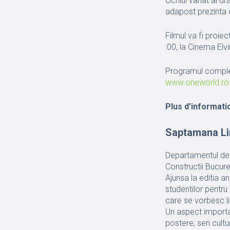
Ochiul vanat al dra
adapost prezinta 
Filmul va fi proiec
:00, la Cinema Elv
Programul complet a
www.oneworld.ro
Plus d’informatio
Saptamana Li
Departamentul de L
Constructii Bucur
Ajunsa la editia a
studentilor pentru 
care se vorbesc li
Un aspect important
postere; seri cultu