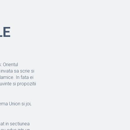
LE
 Orientul
invata sa scrie si
amice. In fata ei
uvinte si propozitii
ema Union si joi,
t in sectiunea