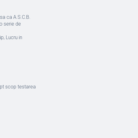
asa ca A.S.C.B.
 o serie de
p, Lucru in
ept scop testarea