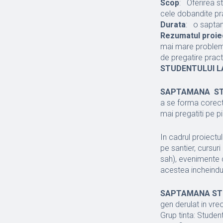
Scop
: Oferirea s
cele dobandite pr
Durata
: o sapt
Rezumatul proiec
mai mare problema a
de pregatire practi
STUDENTULUI L
SAPTAMANA ST
a se forma corect
mai pregatiti pe p
In cadrul proiectu
pe santier, cursur
sah), evenimente c
acestea incheindu
SAPTAMANA STU
gen derulat in vre
Grup tinta: Student