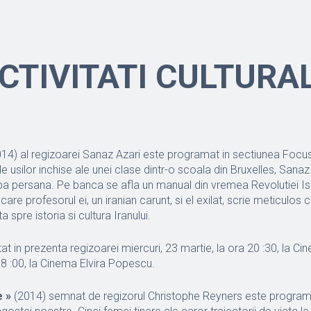
CTIVITATI CULTURA
14) al regizoarei Sanaz Azari este programat in sectiunea Focus:
e usilor inchise ale unei clase dintr-o scoala din Bruxelles, Sanaz 
ba persana. Pe banca se afla un manual din vremea Revolutiei Isl
care profesorul ei, un iranian carunt, si el exilat, scrie meticulos c
 spre istoria si cultura Iranului.
tat in prezenta regizoarei miercuri, 23 martie, la ora 20 :30, la Cin
18 :00, la Cinema Elvira Popescu.
e »
(2014) semnat de regizorul Christophe Reyners este programa