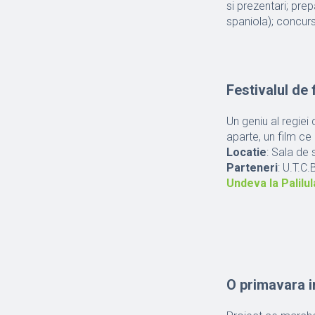
si prezentari; pre
spaniola); concur
Festivalul de 
Un geniu al regiei 
aparte, un film ce i
Locatie
: Sala de 
Parteneri
: U.T.C.
Undeva la Palilul
O primavara i