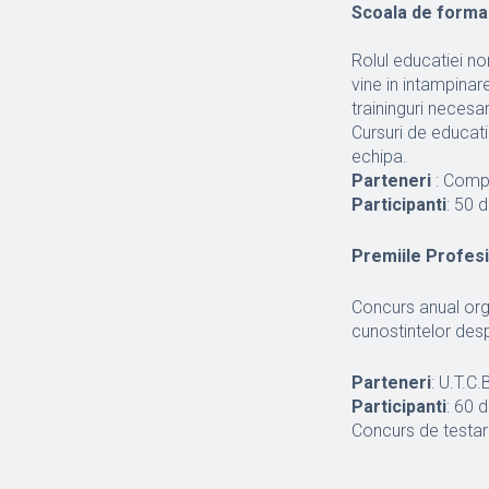
Scoala de formare
Rolul educatiei no
vine in intampinare
traininguri necesar
Cursuri de educat
echipa.
Parteneri
: Compl
Participanti
: 50 d
Premiile Profes
Concurs anual org
cunostintelor desp
Parteneri
: U.T.C
Participanti
: 60 
Concurs de testar