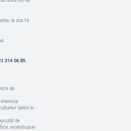
-au adus intr-un
artie, la ora 16
ul:
21 314 06 85.
hnice de
 interesul
turilor tarilor in
xpozitii de
itifice; workshopuri