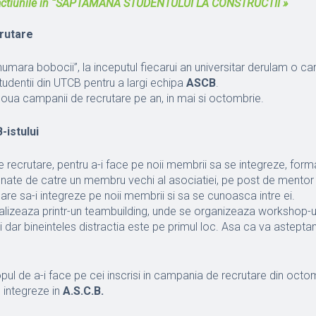
actiunile in “SAPTAMANA STUDENTULUI LA C
ONSTRUCTII »
rutare
mara bobocii”, la inceputul fiecarui an universitar derulam o c
tudentii din UTCB pentru a largi echipa
ASCB
.
ua campanii de recrutare pe an, in mai si octombrie.
istului
recrutare, pentru a-i face pe noii membrii sa se integreze, fo
ate de catre un membru vechi al asociatiei, pe post de mentor
 care sa-i integreze pe noii membrii si sa se cunoasca intre ei.
lizeaza printr-un teambuilding, unde se organizeaza workshop-ur
uri dar bineinteles distractia este pe primul loc. Asa ca va astepta
ul de a-i face pe cei inscrisi in campania de recrutare din octo
 integreze in
A.S.C.B.