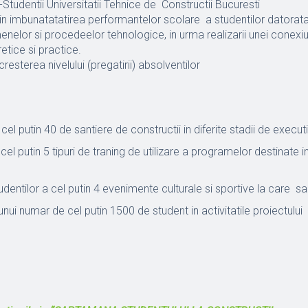
i-Studentii Universitatii Tehnice de Constructii Bucuresti
rin imbunatatatirea performantelor scolare a studentilor datorata
elor si procedeelor tehnologice, in urma realizarii unei conexiu
etice si practice.
 cresterea nivelului (pregatirii) absolventilor
cel putin 40 de santiere de constructii in diferite stadii de execut
cel putin 5 tipuri de traning de utilizare a programelor destinate in
udentilor a cel putin 4 evenimente culturale si sportive la care sa
nui numar de cel putin 1500 de student in activitatile proiectului