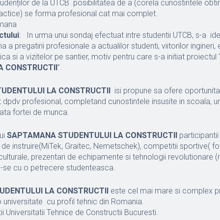
tudenților de la UTCB posibilitatea de a (corela cunostintele obti
actice) se forma profesional cat mai complet.
amana
tului
: In urma unui sondaj efectuat intre studentii UTCB, s-a ide
 pregatirii profesionale a actualilor studenti, viitorilor ingineri, 
ca si a vizitelor pe santier, motiv pentru care s-a initiat proiectul 
A CONSTRUCTII
”.
UDENTULUI LA CONSTRUCTII
isi propune sa ofere oportunita
 dpdv profesional, completand cunostintele insusite in scoala, 
iata fortei de munca.
lui
SAPTAMANA STUDENTULUI LA CONSTRUCTII
participantii
i de instruire(MiTek, Graitec, Nemetschek), competitii sportive( fo
ulturale, prezentari de echipamente si tehnologii revolutionare 
-se cu o petrecere studenteasca.
DENTULUI LA CONSTRUCTII
este cel mai mare si complex p
o universitate cu profil tehnic din Romania.
ii Universitatii Tehnice de Constructii Bucuresti.