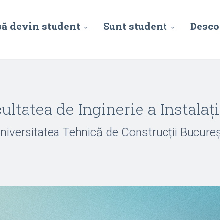
să devin student
Sunt student
Desco
ultatea de Inginerie a Instalați
niversitatea Tehnică de Construcții Bucureș