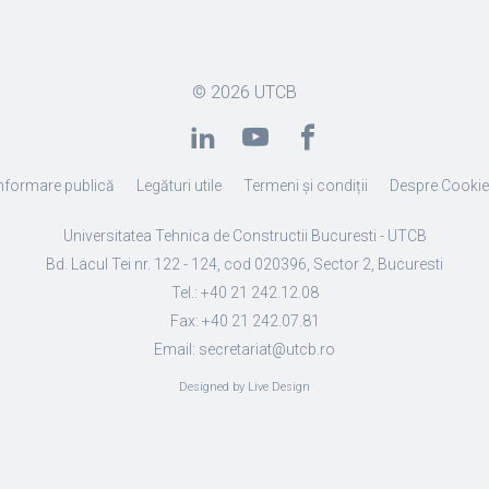
© 2026
UTCB
nformare publică
Legături utile
Termeni și condiții
Despre Cooki
Universitatea Tehnica de Constructii Bucuresti - UTCB
Bd. Lacul Tei nr. 122 - 124, cod 020396, Sector 2, Bucuresti
Tel.: +40 21 242.12.08
Fax: +40 21 242.07.81
Email: secretariat@utcb.ro
Designed by Live Design