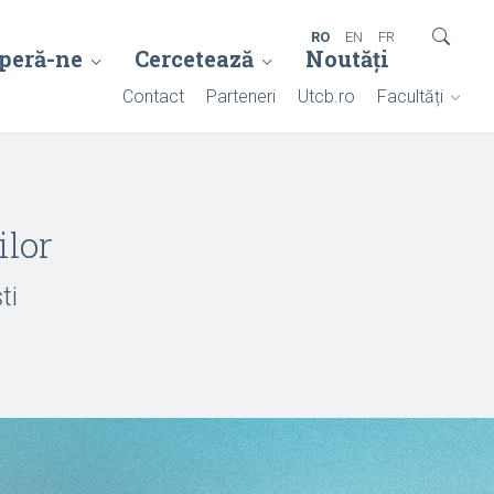
RO
EN
FR
peră-ne
Cercetează
Noutăți
Contact
Parteneri
Utcb.ro
Facultăți
ilor
ti