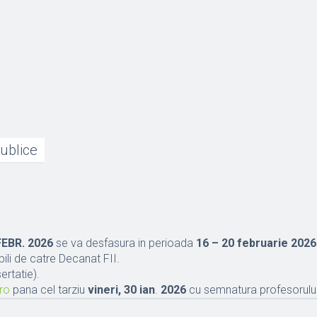
Publice
FEBR. 2026
se va desfasura in perioada
16 – 20 februarie 2026
bili de catre Decanat FII.
sertatie).
.ro
pana cel tarziu
vineri, 30 ian
.
2026
cu semnatura profesorul